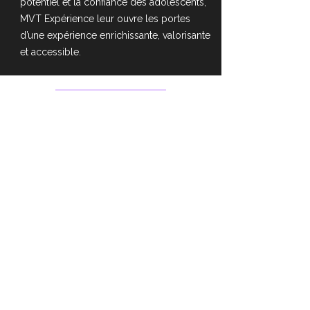
potentiel et la confiance des adolescents,
MVT Expérience leur ouvre les portes
d’une expérience enrichissante, valorisante
et accessible.
Lire plus
Contact
Facebook